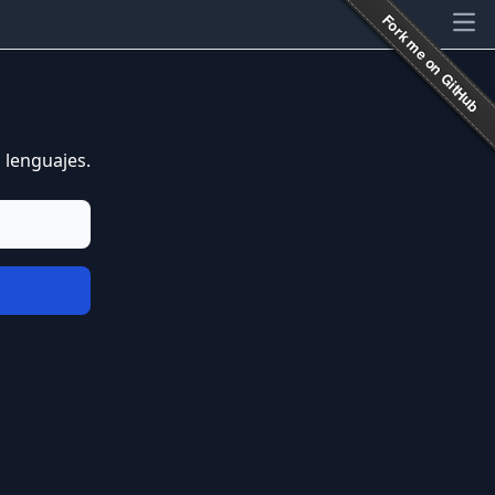
Ope
 lenguajes.